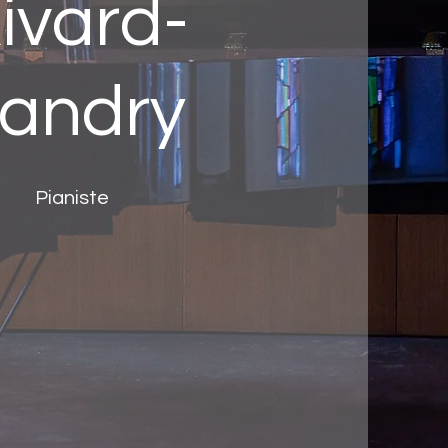
ivard-
andry
Pianiste